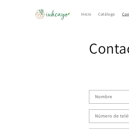
Ir
directamente
al contenido
Inicio
Catálogo
Con
Conta
F
Nombre
o
r
Número de tel
m