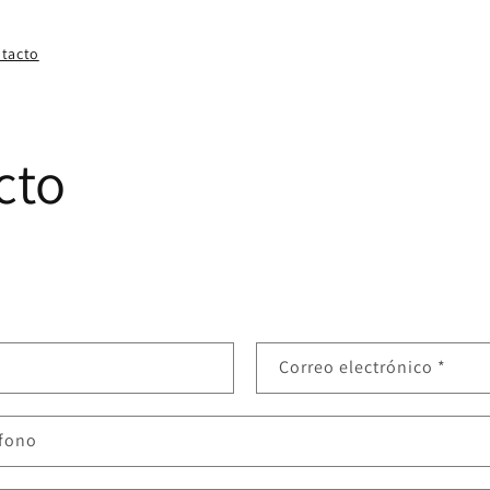
tacto
cto
Correo electrónico
*
éfono