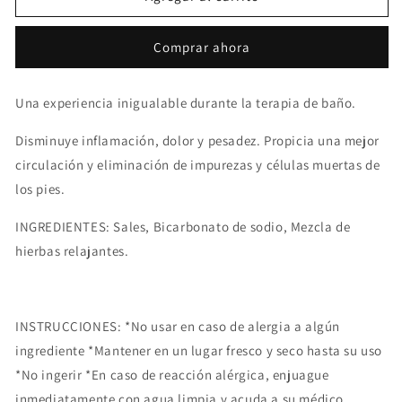
de
de
baño
baño
Comprar ahora
Una experiencia inigualable durante la terapia de baño.
Disminuye inflamación, dolor y pesadez. Propicia una mejor
circulación y eliminación de impurezas y células muertas de
los pies.
INGREDIENTES: Sales, Bicarbonato de sodio, Mezcla de
hierbas relajantes.
INSTRUCCIONES: *No usar en caso de alergia a algún
ingrediente *Mantener en un lugar fresco y seco hasta su uso
*No ingerir *En caso de reacción alérgica, enjuague
inmediatamente con agua limpia y acuda a su médico.