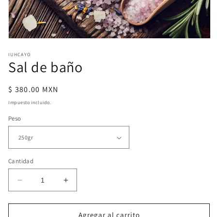
Abrir
elemento
IUHCAYO
multimedia
Sal de baño
1
en
una
ventana
Precio
$ 380.00 MXN
modal
habitual
Impuesto incluido.
Peso
Cantidad
Reducir
Aumentar
cantidad
cantidad
para
para
Sal
Sal
Agregar al carrito