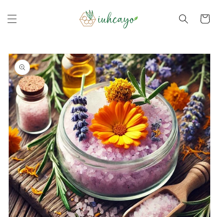
Ir
directamente
Carrito
al contenido
Ir
directamente
a la
información
del producto