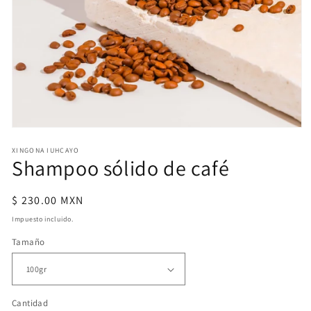
Abrir
elemento
XINGONA IUHCAYO
multimedia
Shampoo sólido de café
1
en
una
ventana
Precio
$ 230.00 MXN
modal
habitual
Impuesto incluido.
Tamaño
Cantidad