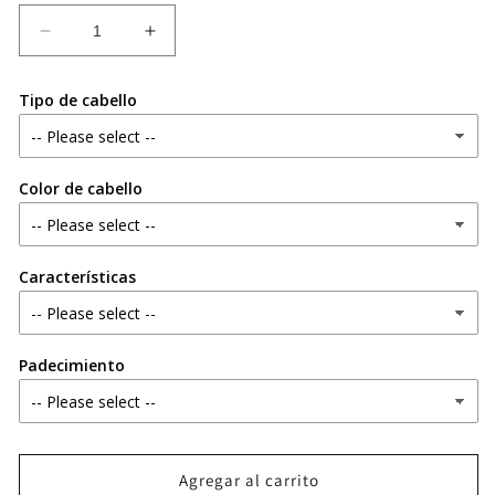
Reducir
Aumentar
cantidad
cantidad
para
para
Tipo de cabello
Shampoo
Shampoo
sólido
sólido
de
de
café
café
Color de cabello
Características
Padecimiento
Agregar al carrito