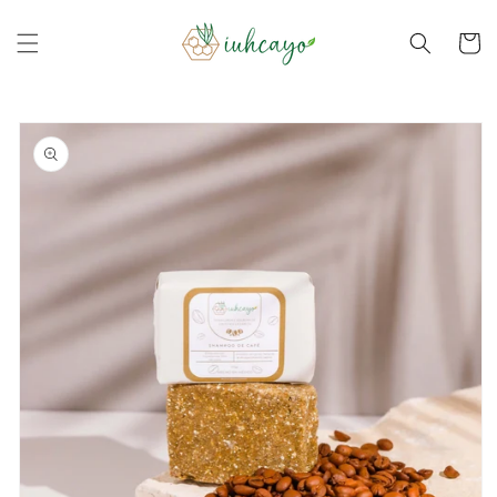
Ir
directamente
Carrito
al contenido
Ir
directamente
a la
información
del producto